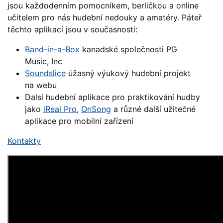
jsou každodenním pomocníkem, berličkou a online
učitelem pro nás hudební nedouky a amatéry. Páteř
těchto aplikací jsou v současnosti:
Band-in-a-Box
kanadské společnosti PG
Music, Inc
Soundslice
úžasný výukový hudební projekt
na webu
Dalsí hudební aplikace pro praktikování hudby
jako
iReal Pro
,
OnSong
a různé další užitečné
aplikace pro mobilní zařízení
Kontakty